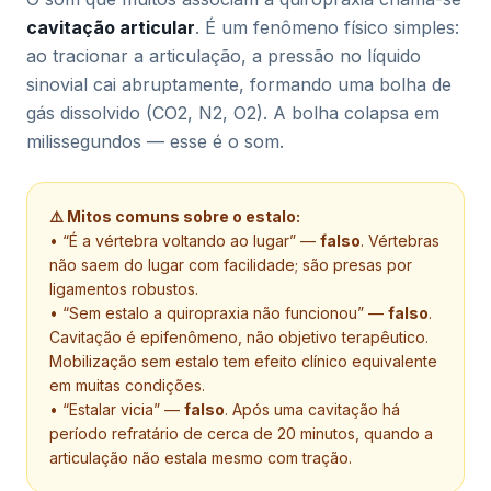
cavitação articular
. É um fenômeno físico simples:
ao tracionar a articulação, a pressão no líquido
sinovial cai abruptamente, formando uma bolha de
gás dissolvido (CO2, N2, O2). A bolha colapsa em
milissegundos — esse é o som.
⚠️ Mitos comuns sobre o estalo:
• “É a vértebra voltando ao lugar” —
falso
. Vértebras
não saem do lugar com facilidade; são presas por
ligamentos robustos.
• “Sem estalo a quiropraxia não funcionou” —
falso
.
Cavitação é epifenômeno, não objetivo terapêutico.
Mobilização sem estalo tem efeito clínico equivalente
em muitas condições.
• “Estalar vicia” —
falso
. Após uma cavitação há
período refratário de cerca de 20 minutos, quando a
articulação não estala mesmo com tração.