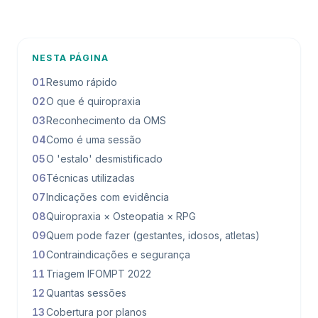
NESTA PÁGINA
01
Resumo rápido
02
O que é quiropraxia
03
Reconhecimento da OMS
04
Como é uma sessão
05
O 'estalo' desmistificado
06
Técnicas utilizadas
07
Indicações com evidência
08
Quiropraxia × Osteopatia × RPG
09
Quem pode fazer (gestantes, idosos, atletas)
10
Contraindicações e segurança
11
Triagem IFOMPT 2022
12
Quantas sessões
13
Cobertura por planos