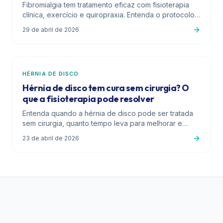
Fibromialgia tem tratamento eficaz com fisioterapia
clínica, exercício e quiropraxia. Entenda o protocolo
das Diretrizes Brasileiras 2026 e como reduzir crises
29 de abril de 2026
sem depender só de medicação.
HÉRNIA DE DISCO
Hérnia de disco tem cura sem cirurgia? O
que a fisioterapia pode resolver
Entenda quando a hérnia de disco pode ser tratada
sem cirurgia, quanto tempo leva para melhorar e
quais técnicas realmente funcionam. Guia clínico
23 de abril de 2026
completo.