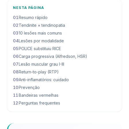
NESTA PÁGINA
01
Resumo rápido
02
Tendinite × tendinopatia
03
10 lesões mais comuns
04
Lesões por modalidade
05
POLICE substituiu RICE
06
Carga progressiva (Alfredson, HSR)
07
Lesão muscular grau I-III
08
Return-to-play (RTP)
09
Anti-inflamatórios: cuidado
10
Prevenção
11
Bandeiras vermelhas
12
Perguntas frequentes