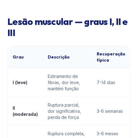
Lesão muscular — graus I, II e
III
Recuperação
Grau
Descrição
típica
Estiramento de
I (leve)
fibras, dor leve,
7-14 dias
mantém função
Ruptura parcial,
II
dor significativa,
3-6 semanas
(moderada)
perda de força
Ruptura completa,
3-6 meses