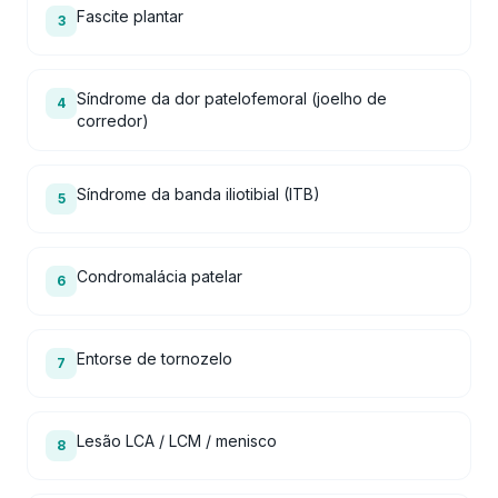
Fascite plantar
3
Síndrome da dor patelofemoral (joelho de
4
corredor)
Síndrome da banda iliotibial (ITB)
5
Condromalácia patelar
6
Entorse de tornozelo
7
Lesão LCA / LCM / menisco
8