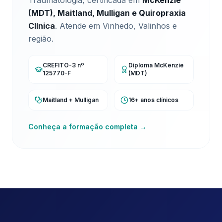
Traumatologia, certificada em
McKenzie
(MDT), Maitland, Mulligan e Quiropraxia
Clínica
. Atende em Vinhedo, Valinhos e
região.
CREFITO-3 nº
Diploma McKenzie
125770-F
(MDT)
Maitland + Mulligan
16+ anos clínicos
Conheça a formação completa →