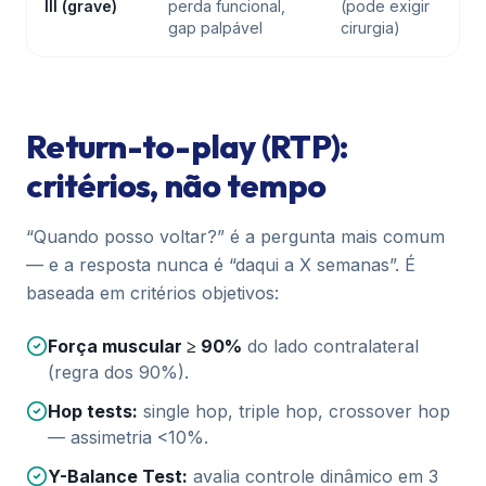
III (grave)
perda funcional,
(pode exigir
gap palpável
cirurgia)
Return-to-play (RTP):
critérios, não tempo
“Quando posso voltar?” é a pergunta mais comum
— e a resposta nunca é “daqui a X semanas”. É
baseada em critérios objetivos:
Força muscular ≥ 90%
do lado contralateral
(regra dos 90%).
Hop tests:
single hop, triple hop, crossover hop
— assimetria <10%.
Y-Balance Test:
avalia controle dinâmico em 3